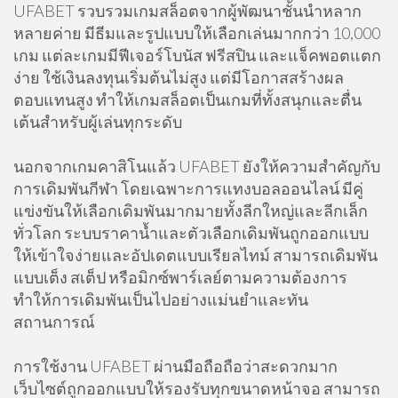
UFABET รวบรวมเกมสล็อตจากผู้พัฒนาชั้นนำหลาก
หลายค่าย มีธีมและรูปแบบให้เลือกเล่นมากกว่า 10,000
เกม แต่ละเกมมีฟีเจอร์โบนัส ฟรีสปิน และแจ็คพอตแตก
ง่าย ใช้เงินลงทุนเริ่มต้นไม่สูง แต่มีโอกาสสร้างผล
ตอบแทนสูง ทำให้เกมสล็อตเป็นเกมที่ทั้งสนุกและตื่น
เต้นสำหรับผู้เล่นทุกระดับ
นอกจากเกมคาสิโนแล้ว UFABET ยังให้ความสำคัญกับ
การเดิมพันกีฬา โดยเฉพาะการแทงบอลออนไลน์ มีคู่
แข่งขันให้เลือกเดิมพันมากมายทั้งลีกใหญ่และลีกเล็ก
ทั่วโลก ระบบราคาน้ำและตัวเลือกเดิมพันถูกออกแบบ
ให้เข้าใจง่ายและอัปเดตแบบเรียลไทม์ สามารถเดิมพัน
แบบเต็ง สเต็ป หรือมิกซ์พาร์เลย์ตามความต้องการ
ทำให้การเดิมพันเป็นไปอย่างแม่นยำและทัน
สถานการณ์
การใช้งาน UFABET ผ่านมือถือถือว่าสะดวกมาก
เว็บไซต์ถูกออกแบบให้รองรับทุกขนาดหน้าจอ สามารถ