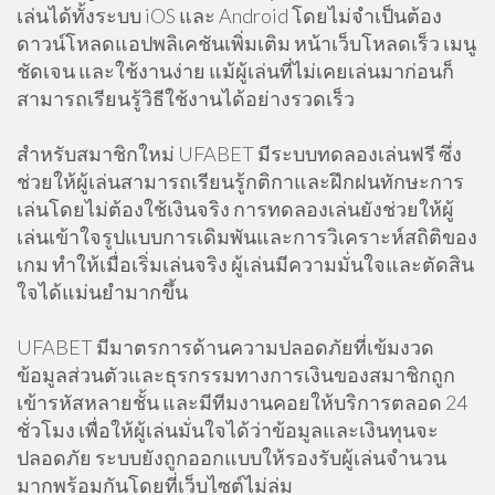
เล่นได้ทั้งระบบ iOS และ Android โดยไม่จำเป็นต้อง
ดาวน์โหลดแอปพลิเคชันเพิ่มเติม หน้าเว็บโหลดเร็ว เมนู
ชัดเจน และใช้งานง่าย แม้ผู้เล่นที่ไม่เคยเล่นมาก่อนก็
สามารถเรียนรู้วิธีใช้งานได้อย่างรวดเร็ว
สำหรับสมาชิกใหม่ UFABET มีระบบทดลองเล่นฟรี ซึ่ง
ช่วยให้ผู้เล่นสามารถเรียนรู้กติกาและฝึกฝนทักษะการ
เล่นโดยไม่ต้องใช้เงินจริง การทดลองเล่นยังช่วยให้ผู้
เล่นเข้าใจรูปแบบการเดิมพันและการวิเคราะห์สถิติของ
เกม ทำให้เมื่อเริ่มเล่นจริง ผู้เล่นมีความมั่นใจและตัดสิน
ใจได้แม่นยำมากขึ้น
UFABET มีมาตรการด้านความปลอดภัยที่เข้มงวด
ข้อมูลส่วนตัวและธุรกรรมทางการเงินของสมาชิกถูก
เข้ารหัสหลายชั้น และมีทีมงานคอยให้บริการตลอด 24
ชั่วโมง เพื่อให้ผู้เล่นมั่นใจได้ว่าข้อมูลและเงินทุนจะ
ปลอดภัย ระบบยังถูกออกแบบให้รองรับผู้เล่นจำนวน
มากพร้อมกันโดยที่เว็บไซต์ไม่ล่ม