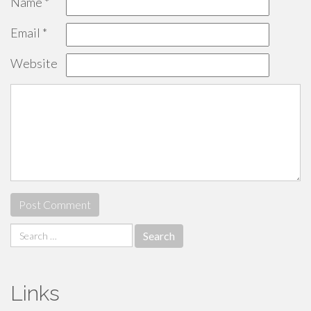
Name
*
Email
*
Website
Search
for:
Links