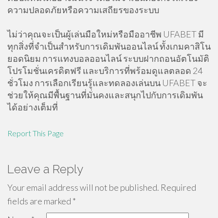
ความปลอดภัยหรือความเสถียรของระบบ
ไม่ว่าคุณจะเป็นผู้เล่นมือใหม่หรือมืออาชีพ UFABET มี
ทุกสิ่งที่จำเป็นสำหรับการเดิมพันออนไลน์ ทั้งเกมคาสิโน
ยอดนิยม การแทงบอลออนไลน์ ระบบฝากถอนอัตโนมัติ
โปรโมชั่นเครดิตฟรี และบริการที่พร้อมดูแลตลอด 24
ชั่วโมง การเลือกเรียนรู้และทดลองเล่นบน UFABET จะ
ช่วยให้คุณมีพื้นฐานที่มั่นคงและสนุกไปกับการเดิมพัน
ได้อย่างเต็มที่
Report This Page
Leave a Reply
Your email address will not be published.
Required
fields are marked
*